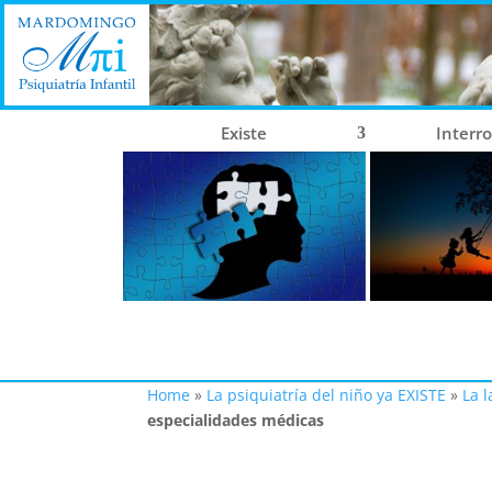
Existe
Interr
Home
»
La psiquiatría del niño ya EXISTE
»
La 
especialidades médicas