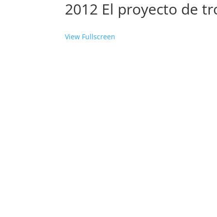
2012 El proyecto de tr
View Fullscreen
Saltar
al
contenido
del
PDF