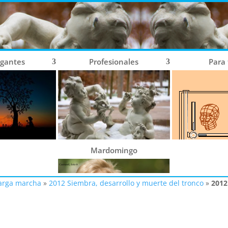
ogantes
Profesionales
Para
Mardomingo
larga marcha
»
2012 Siembra, desarrollo y muerte del tronco
»
2012