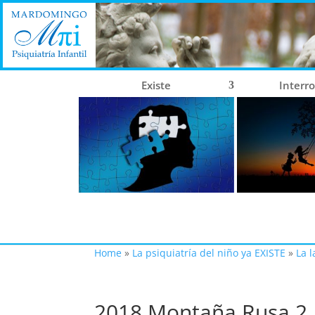
Existe
Interr
Home
»
La psiquiatría del niño ya EXISTE
»
La 
2018 Montaña Rusa 2