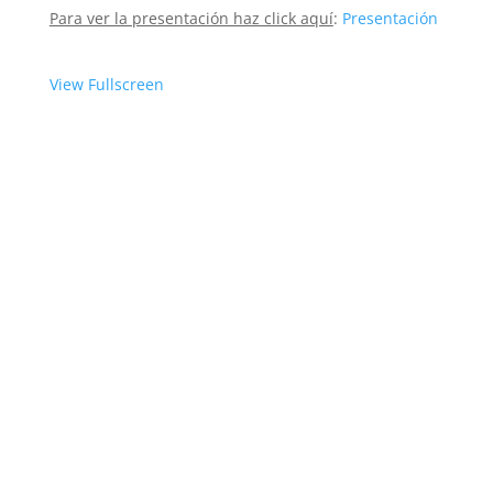
Para ver la presentación haz click aquí
:
Presentación
View Fullscreen
Saltar
al
contenido
del
PDF