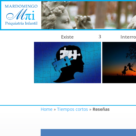
Existe
Interr
Home
»
Tiempos cortos
»
Reseñas